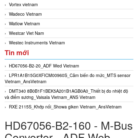
Vortex vietnam
Wadeco Vietnam
Watlow Vietnam
Westcar Viet Nam
Westec Instruments Vietnam
Tin mới
HD67056-B2-20_ADF Wed Vietnam
LPR1A1B15G0XFICM00960S_Cảm biến đo mức_MTS sensor
Vietnam_AnsVietnam
DMT340 8B0B1F1BEK5A201B1AGB0A0_Thiết bị đo nhiệt độ
và điểm sương_Vaisala Vietnam_ANS Vietnam
RXE 2115S_Khớp nối_Showa giken Vietnam_AnsVietnam
HD67056-B2-160 - M-Bus
Converter - ADF Web