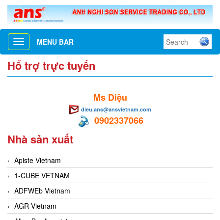
MENU BAR
Toggle
navigation
Hổ trợ trực tuyến
Ms Diệu
dieu.ans@ansvietnam.com
0902337066
Nhà sản xuất
Apiste Vietnam
1-CUBE VETNAM
ADFWEb Vietnam
AGR Vietnam