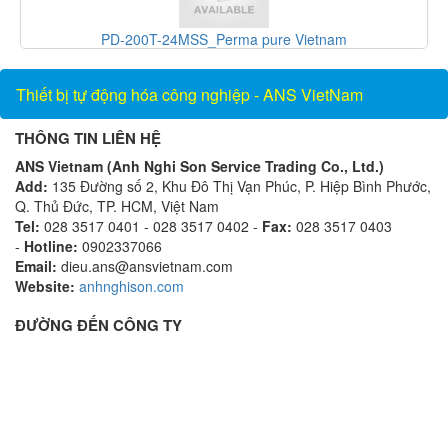
PD-200T-24MSS_Perma pure Vietnam
Thiết bị tự động hóa công nghiệp - ANS VietNam
THÔNG TIN LIÊN HỆ
ANS Vietnam (Anh Nghi Son Service Trading Co., Ltd.)
Add:
135 Đường số 2, Khu Đô Thị Vạn Phúc, P. Hiệp Bình Phước,
Q. Thủ Đức, TP. HCM, Việt Nam
Tel:
028 3517 0401 - 028 3517 0402 -
Fax:
028 3517 0403
-
Hotline:
0902337066
Email:
dieu.ans@ansvietnam.com
Website:
anhnghison.com
ĐƯỜNG ĐẾN CÔNG TY