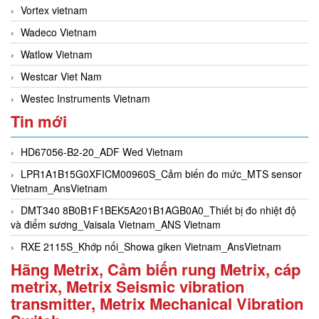
Vortex vietnam
Wadeco Vietnam
Watlow Vietnam
Westcar Viet Nam
Westec Instruments Vietnam
Tin mới
HD67056-B2-20_ADF Wed Vietnam
LPR1A1B15G0XFICM00960S_Cảm biến đo mức_MTS sensor
Vietnam_AnsVietnam
DMT340 8B0B1F1BEK5A201B1AGB0A0_Thiết bị đo nhiệt độ
và điểm sương_Vaisala Vietnam_ANS Vietnam
RXE 2115S_Khớp nối_Showa giken Vietnam_AnsVietnam
Hãng Metrix, Cảm biến rung Metrix, cáp
metrix, Metrix Seismic vibration
transmitter, Metrix Mechanical Vibration