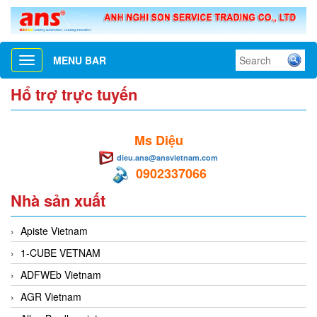
MENU BAR
Toggle
navigation
Hổ trợ trực tuyến
Ms Diệu
dieu.ans@ansvietnam.com
0902337066
Nhà sản xuất
Apiste Vietnam
1-CUBE VETNAM
ADFWEb Vietnam
AGR Vietnam