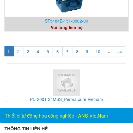
ST5484E-151-0882-00
Vui lòng liên hệ
1
2
3
4
5
6
7
8
9
10
»
»»
T-24MSS_Perma pure Vietnam
UX15-0DC_Thiết bị đo 
Thiết bị tự động hóa công nghiệp - ANS VietNam
THÔNG TIN LIÊN HỆ