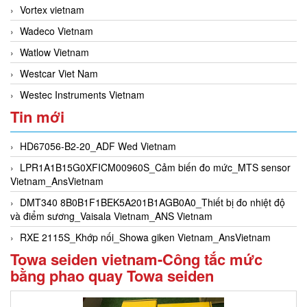
Vortex vietnam
Wadeco Vietnam
Watlow Vietnam
Westcar Viet Nam
Westec Instruments Vietnam
Tin mới
HD67056-B2-20_ADF Wed Vietnam
LPR1A1B15G0XFICM00960S_Cảm biến đo mức_MTS sensor
Vietnam_AnsVietnam
DMT340 8B0B1F1BEK5A201B1AGB0A0_Thiết bị đo nhiệt độ
và điểm sương_Vaisala Vietnam_ANS Vietnam
RXE 2115S_Khớp nối_Showa giken Vietnam_AnsVietnam
Towa seiden vietnam-Công tắc mức
bằng phao quay Towa seiden