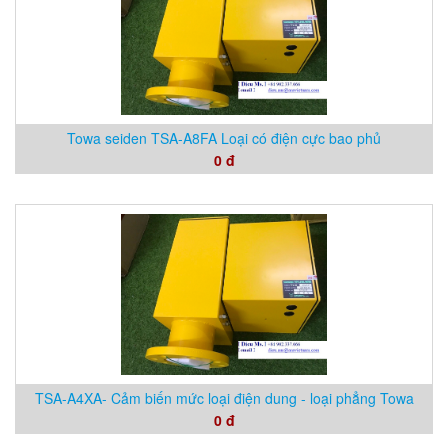
Towa seiden TSA-A8FA Loại có điện cực bao phủ
0 đ
TSA-A4XA- Cảm biến mức loại điện dung - loại phẳng Towa
0 đ
Seiden