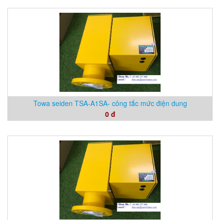
Towa seiden TSA-A1SA- công tắc mức điện dung
0 đ