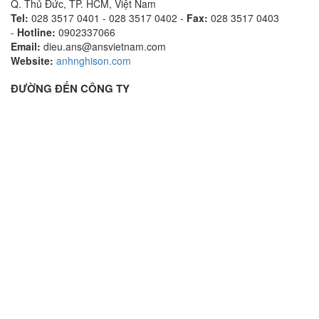
Q. Thủ Đức, TP. HCM, Việt Nam
Tel:
028 3517 0401 - 028 3517 0402 -
Fax:
028 3517 0403
-
Hotline:
0902337066
Email:
dieu.ans@ansvietnam.com
Website:
anhnghison.com
ĐƯỜNG ĐẾN CÔNG TY