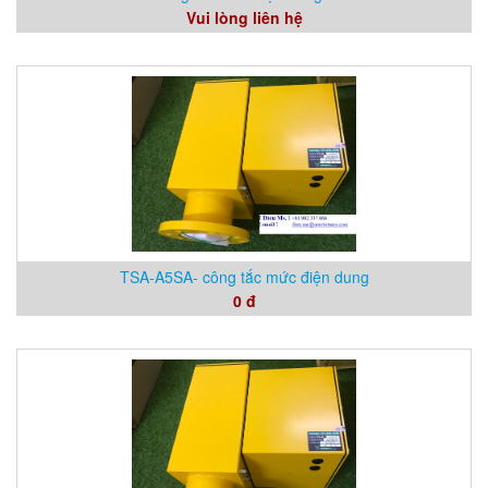
Vui lòng liên hệ
TSA-A5SA- công tắc mức điện dung
0 đ