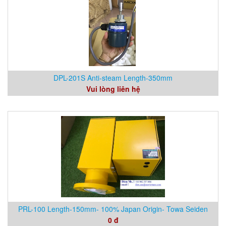
DPL-201S Anti-steam Length-350mm
Vui lòng liên hệ
PRL-100 Length-150mm- 100% Japan Origin- Towa Seiden
0 đ
Vietnam