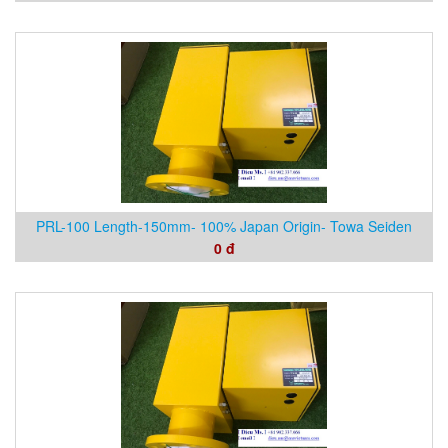
PRL-100 Length-150mm- 100% Japan Origin- Towa Seiden
0 đ
Vietnam