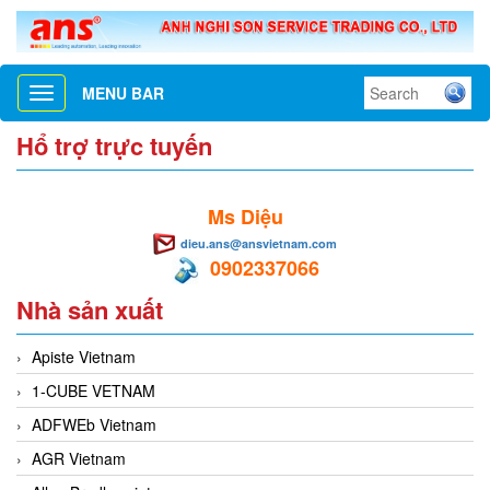
MENU BAR
Toggle
navigation
Hổ trợ trực tuyến
Ms Diệu
dieu.ans@ansvietnam.com
0902337066
Nhà sản xuất
Apiste Vietnam
1-CUBE VETNAM
ADFWEb Vietnam
AGR Vietnam