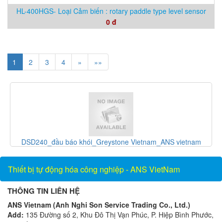
HL-400HGS- Loại Cảm biến : rotary paddle type level sensor
0 đ
1
2
3
4
»
»»
PD-200T-24MSS_Perma pure Vietnam
Thiết bị tự động hóa công nghiệp - ANS VietNam
THÔNG TIN LIÊN HỆ
ANS Vietnam (Anh Nghi Son Service Trading Co., Ltd.)
Add:
135 Đường số 2, Khu Đô Thị Vạn Phúc, P. Hiệp Bình Phước,