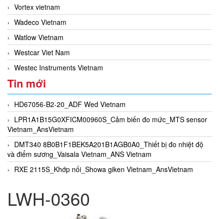
Vortex vietnam
Wadeco Vietnam
Watlow Vietnam
Westcar Viet Nam
Westec Instruments Vietnam
Tin mới
HD67056-B2-20_ADF Wed Vietnam
LPR1A1B15G0XFICM00960S_Cảm biến đo mức_MTS sensor
Vietnam_AnsVietnam
DMT340 8B0B1F1BEK5A201B1AGB0A0_Thiết bị đo nhiệt độ
và điểm sương_Vaisala Vietnam_ANS Vietnam
RXE 2115S_Khớp nối_Showa giken Vietnam_AnsVietnam
LWH-0360