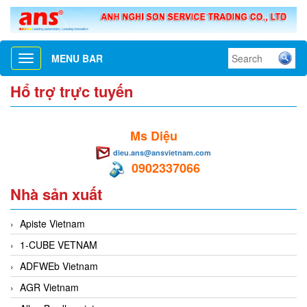
MENU BAR
Toggle
navigation
Hổ trợ trực tuyến
Ms Diệu
dieu.ans@ansvietnam.com
0902337066
Nhà sản xuất
Apiste Vietnam
1-CUBE VETNAM
ADFWEb Vietnam
AGR Vietnam