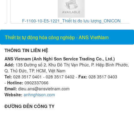
F-1100-10-E5-1221_Thiết bị đo lưu lượng_ONICON
Vietnam_AnsVietnam
Thiết bị tự động hóa công nghiệp - ANS VietNam
THÔNG TIN LIÊN HỆ
ANS Vietnam (Anh Nghi Son Service Trading Co., Ltd.)
Add:
135 Đường số 2, Khu Đô Thị Vạn Phúc, P. Hiệp Bình Phước,
Q. Thủ Đức, TP. HCM, Việt Nam
Tel:
028 3517 0401 - 028 3517 0402 -
Fax:
028 3517 0403
-
Hotline:
0902337066
Email:
dieu.ans@ansvietnam.com
Website:
anhnghison.com
ĐƯỜNG ĐẾN CÔNG TY