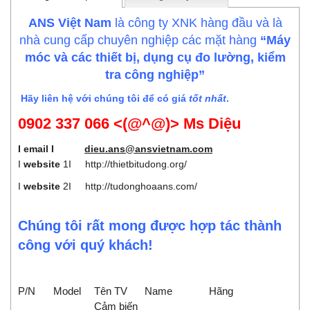
ANS Việt Nam
là công ty XNK hàng đầu và là
nhà cung cấp chuyên nghiệp các mặt hàng
“Máy
móc và các thiết bị, dụng cụ đo lường, kiểm
tra công nghiệp”
Hãy liên hệ với chúng tôi để có giá
tốt nhất
.
0902 337 066 <(@^@)> Ms Diệu
I email I
dieu.ans@ansvietnam.com
I
website
1I
http://thietbitudong.org/
I
website
2I
http://tudonghoaans.com/
Chúng tôi rất mong được hợp tác thành
công với quý khách!
P/N
Model
Tên TV
Name
Hãng
Cảm biến