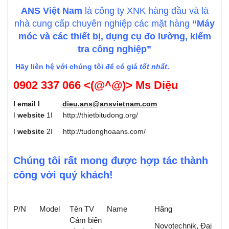
ANS Việt Nam
là công ty XNK hàng đầu và là
nhà cung cấp chuyên nghiệp các mặt hàng
“Máy
móc và các thiết bị, dụng cụ đo lường, kiểm
tra công nghiệp”
Hãy liên hệ với chúng tôi để có giá
tốt nhất
.
0902 337 066 <(@^@)> Ms Diệu
I email I
dieu.ans@ansvietnam.com
I
website
1I
http://thietbitudong.org/
I
website
2I
http://tudonghoaans.com/
Chúng tôi rất mong được hợp tác thành
công với quý khách!
P/N
Model
Tên TV
Name
Hãng
Cảm biến
Novotechnik, Đại