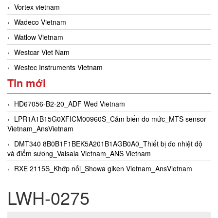
Vortex vietnam
Wadeco Vietnam
Watlow Vietnam
Westcar Viet Nam
Westec Instruments Vietnam
Tin mới
HD67056-B2-20_ADF Wed Vietnam
LPR1A1B15G0XFICM00960S_Cảm biến đo mức_MTS sensor
Vietnam_AnsVietnam
DMT340 8B0B1F1BEK5A201B1AGB0A0_Thiết bị đo nhiệt độ
và điểm sương_Vaisala Vietnam_ANS Vietnam
RXE 2115S_Khớp nối_Showa giken Vietnam_AnsVietnam
LWH-0275