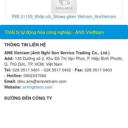
_Khớp nối_Showa giken Vietnam_AnsVietnam
F-1100-10-E
Thiết bị tự động hóa công nghiệp - ANS VietNam
THÔNG TIN LIÊN HỆ
ANS Vietnam (Anh Nghi Son Service Trading Co., Ltd.)
Add:
135 Đường số 2, Khu Đô Thị Vạn Phúc, P. Hiệp Bình Phước,
Q. Thủ Đức, TP. HCM, Việt Nam
Tel:
028 3517 0401 - 028 3517 0402 -
Fax:
028 3517 0403
-
Hotline:
0902337066
Email:
dieu.ans@ansvietnam.com
Website:
anhnghison.com
ĐƯỜNG ĐẾN CÔNG TY