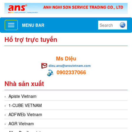
MENU BAR
Toggle
navigation
Hổ trợ trực tuyến
Ms Diệu
dieu.ans@ansvietnam.com
0902337066
Nhà sản xuất
Apiste Vietnam
1-CUBE VETNAM
ADFWEb Vietnam
AGR Vietnam