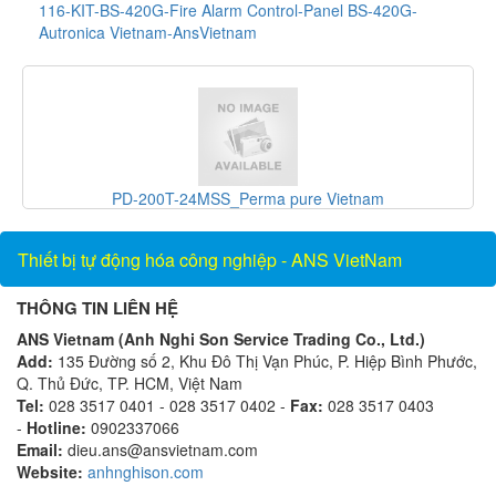
116-KIT-BS-420G-Fire Alarm Control-Panel BS-420G-
Autronica Vietnam-AnsVietnam
PD-200T-24MSS_Perma pure Vietnam
Thiết bị tự động hóa công nghiệp - ANS VietNam
THÔNG TIN LIÊN HỆ
ANS Vietnam (Anh Nghi Son Service Trading Co., Ltd.)
Add:
135 Đường số 2, Khu Đô Thị Vạn Phúc, P. Hiệp Bình Phước,
Q. Thủ Đức, TP. HCM, Việt Nam
Tel:
028 3517 0401 - 028 3517 0402 -
Fax:
028 3517 0403
-
Hotline:
0902337066
Email:
dieu.ans@ansvietnam.com
Website:
anhnghison.com