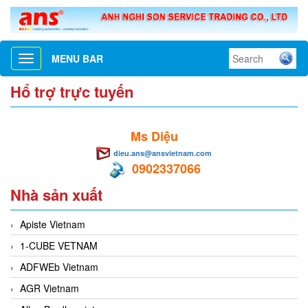
MENU BAR
Toggle
navigation
Hổ trợ trực tuyến
Ms Diệu
dieu.ans@ansvietnam.com
0902337066
Nhà sản xuất
Apiste Vietnam
1-CUBE VETNAM
ADFWEb Vietnam
AGR Vietnam