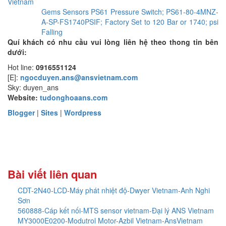
Vietnam
Gems Sensors PS61 Pressure Switch; PS61-80-4MNZ-
A-SP-FS1740PSIF; Factory Set to 120 Bar or 1740; psi
Falling
Quí khách có nhu cầu vui lòng liên hệ theo thong tin bên
dưới:
Hot line:
0916551124
[E]:
ngocduyen.ans@ansvietnam.com
Sky: duyen_ans
Website:
tudonghoaans.com
Blogger
|
Sites
|
Wordpress
Bài viết liên quan
CDT-2N40-LCD-Máy phát nhiệt độ-Dwyer Vietnam-Anh Nghi
Sơn
560888-Cáp kết nối-MTS sensor vietnam-Đại lý ANS Vietnam
MY3000E0200-Modutrol Motor-Azbil Vietnam-AnsVietnam