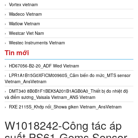
Vortex vietnam
Wadeco Vietnam
Watlow Vietnam
Westcar Viet Nam
Westec Instruments Vietnam
Tin mới
HD67056-B2-20_ADF Wed Vietnam
LPR1A1B15G0XFICM00960S_Cảm biến đo mức_MTS sensor
Vietnam_AnsVietnam
DMT340 8B0B1F1BEK5A201B1AGB0A0_Thiết bị đo nhiệt độ
và điểm sương_Vaisala Vietnam_ANS Vietnam
RXE 2115S_Khớp nối_Showa giken Vietnam_AnsVietnam
W1018242-Công tác áp
suất PS61-Gems Sensor