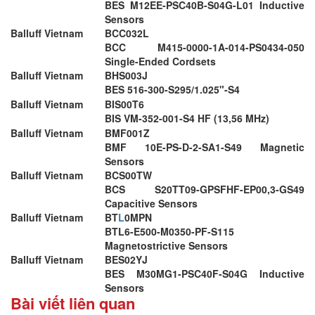
BES M12EE-PSC40B-S04G-L01 Inductive
Sensors
Balluff Vietnam
BCC032L
BCC M415-0000-1A-014-PS0434-050
Single-Ended Cordsets
Balluff Vietnam
BHS003J
BES 516-300-S295/1.025"-S4
Balluff Vietnam
BIS00T6
BIS VM-352-001-S4 HF (13,56 MHz)
Balluff Vietnam
BMF001Z
BMF 10E-PS-D-2-SA1-S49 Magnetic
Sensors
Balluff Vietnam
BCS00TW
BCS S20TT09-GPSFHF-EP00,3-GS49
Capacitive Sensors
Balluff Vietnam
BT
L
0MPN
BTL6-E500-M0350-PF-S115
Magnetostrictive Sensors
Balluff Vietnam
BES02YJ
BES M30MG1-PSC40F-S04G Inductive
Sensors
Bài viết liên quan