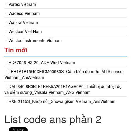
Vortex vietnam
Wadeco Vietnam
Watlow Vietnam
Westcar Viet Nam
Westec Instruments Vietnam
Tin mới
HD67056-B2-20_ADF Wed Vietnam
LPR1A1B15G0XFICM00960S_Cảm biến đo mức_MTS sensor
Vietnam_AnsVietnam
DMT340 8B0B1F1BEK5A201B1AGB0A0_Thiết bị đo nhiệt độ
và điểm sương_Vaisala Vietnam_ANS Vietnam
RXE 2115S_Khớp nối_Showa giken Vietnam_AnsVietnam
List code ans phần 2