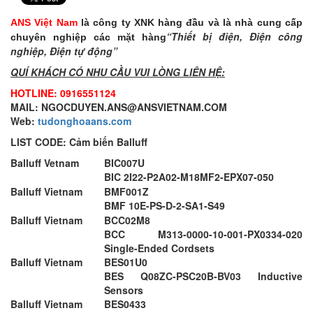
ANS Việt Nam
là công ty XNK hàng đầu và là nhà cung cấp
“Thiết bị điện, Điện công
chuyên nghiệp các mặt hàng
nghiệp, Điện tự động”
QUÍ KHÁCH CÓ NHU CẦU VUI LÒNG LIÊN HỆ:
HOTLINE: 0916551124
MAIL: NGOCDUYEN.ANS@ANSVIETNAM.COM
Web:
tudonghoaans.com
LIST CODE: Cảm biến Balluff
Balluff Vetnam
BIC007U
BIC 2I22-P2A02-M18MF2-EPX07-050
Balluff Vietnam
BMF001Z
BMF 10E-PS-D-2-SA1-S49
Balluff Vietnam
BCC02M8
BCC M313-0000-10-001-PX0334-020
Single-Ended Cordsets
Balluff Vietnam
BES01U0
BES Q08ZC-PSC20B-BV03 Inductive
Sensors
Balluff Vietnam
BES0433