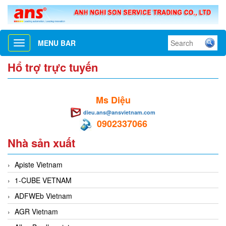
MENU BAR
Toggle
navigation
Hổ trợ trực tuyến
Ms Diệu
dieu.ans@ansvietnam.com
0902337066
Nhà sản xuất
Apiste Vietnam
1-CUBE VETNAM
ADFWEb Vietnam
AGR Vietnam