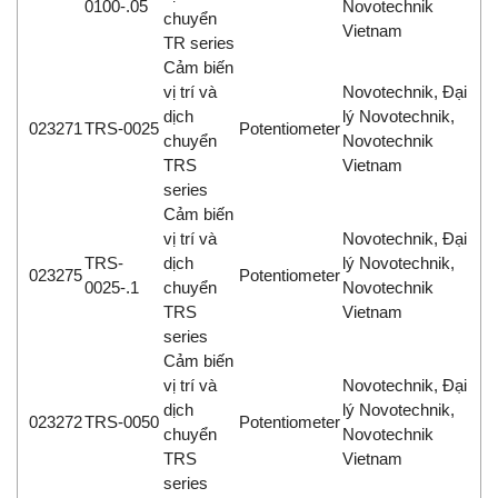
0100-.05
Novotechnik
chuyển
Vietnam
TR series
Cảm biến
vị trí và
Novotechnik, Đại
dịch
lý Novotechnik,
023271
TRS-0025
Potentiometer
chuyển
Novotechnik
TRS
Vietnam
series
Cảm biến
vị trí và
Novotechnik, Đại
TRS-
dịch
lý Novotechnik,
023275
Potentiometer
0025-.1
chuyển
Novotechnik
TRS
Vietnam
series
Cảm biến
vị trí và
Novotechnik, Đại
dịch
lý Novotechnik,
023272
TRS-0050
Potentiometer
chuyển
Novotechnik
TRS
Vietnam
series