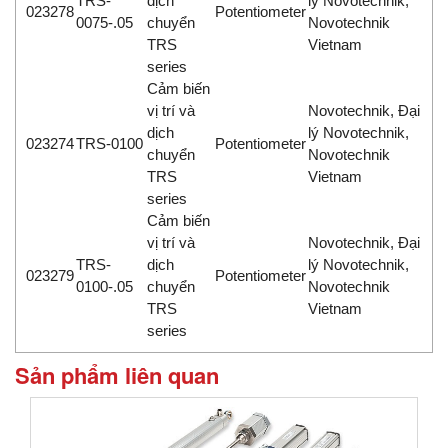
TRS-
dịch
lý Novotechnik,
023278
Potentiometer
0075-.05
chuyển
Novotechnik
TRS
Vietnam
series
Cảm biến
vị trí và
Novotechnik, Đại
dịch
lý Novotechnik,
023274
TRS-0100
Potentiometer
chuyển
Novotechnik
TRS
Vietnam
series
Cảm biến
vị trí và
Novotechnik, Đại
TRS-
dịch
lý Novotechnik,
023279
Potentiometer
0100-.05
chuyển
Novotechnik
TRS
Vietnam
series
Sản phẩm liên quan