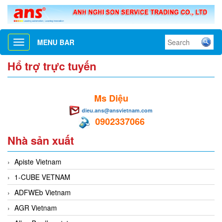
MENU BAR
Toggle
navigation
Hổ trợ trực tuyến
Ms Diệu
dieu.ans@ansvietnam.com
0902337066
Nhà sản xuất
Apiste Vietnam
1-CUBE VETNAM
ADFWEb Vietnam
AGR Vietnam