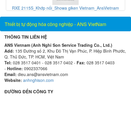
 giken Vietnam_AnsVietnam
F-1100-10-E5-1221_Thiết bị 
Vietnam_AnsVi
Thiết bị tự động hóa công nghiệp - ANS VietNam
THÔNG TIN LIÊN HỆ
ANS Vietnam (Anh Nghi Son Service Trading Co., Ltd.)
Add:
135 Đường số 2, Khu Đô Thị Vạn Phúc, P. Hiệp Bình Phước,
Q. Thủ Đức, TP. HCM, Việt Nam
Tel:
028 3517 0401 - 028 3517 0402 -
Fax:
028 3517 0403
-
Hotline:
0902337066
Email:
dieu.ans@ansvietnam.com
Website:
anhnghison.com
ĐƯỜNG ĐẾN CÔNG TY