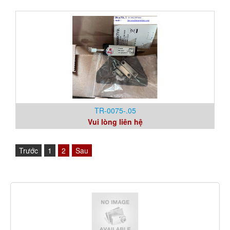
TR-0075-.05
Vui lòng liên hệ
Trước
1
2
Sau