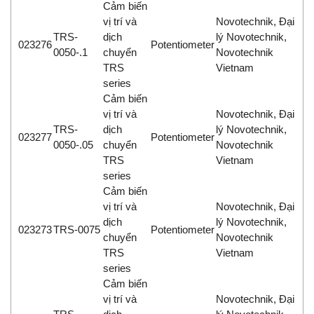
Cảm biến
vị trí và
Novotechnik, Đại
TRS-
dịch
lý Novotechnik,
023276
Potentiometer
0050-.1
chuyển
Novotechnik
TRS
Vietnam
series
Cảm biến
vị trí và
Novotechnik, Đại
TRS-
dịch
lý Novotechnik,
023277
Potentiometer
0050-.05
chuyển
Novotechnik
TRS
Vietnam
series
Cảm biến
vị trí và
Novotechnik, Đại
dịch
lý Novotechnik,
023273
TRS-0075
Potentiometer
chuyển
Novotechnik
TRS
Vietnam
series
Cảm biến
vị trí và
Novotechnik, Đại