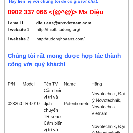
Hãy liên hệ với chúng tôi để có giá
tốt nhất
.
0902 337 066 <(@^@)> Ms Diệu
I email I
dieu.ans@ansvietnam.com
I
website
1I
http://thietbitudong.org/
I
website
2I
http://tudonghoaans.com/
Chúng tôi rất mong được hợp tác thành
công với quý khách!
P/N
Model
Tên TV
Name
Hãng
Cảm biến
Novotechnik, Đại
vị trí và
lý Novotechnik,
023260
TR-0010
dịch
Potentiometer
Novotechnik
chuyển
Vietnam
TR series
Cảm biến
Novotechnik, Đại
vị trí và
lý Novotechnik,