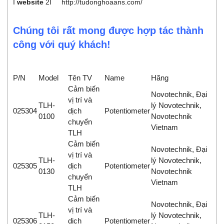
I
website
2I
http://tudonghoaans.com/
Chúng tôi rất mong được hợp tác thành
công với quý khách!
P/N
Model
Tên TV
Name
Hãng
Cảm biến
Novotechnik, Đại
vị trí và
TLH-
lý Novotechnik,
025304
dịch
Potentiometer
0100
Novotechnik
chuyển
Vietnam
TLH
Cảm biến
Novotechnik, Đại
vị trí và
TLH-
lý Novotechnik,
025305
dịch
Potentiometer
0130
Novotechnik
chuyển
Vietnam
TLH
Cảm biến
Novotechnik, Đại
vị trí và
TLH-
lý Novotechnik,
025306
dịch
Potentiometer