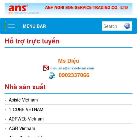
MENU BAR
Toggle
navigation
Hổ trợ trực tuyến
Ms Diệu
dieu.ans@ansvietnam.com
0902337066
Nhà sản xuất
Apiste Vietnam
1-CUBE VETNAM
ADFWEb Vietnam
AGR Vietnam