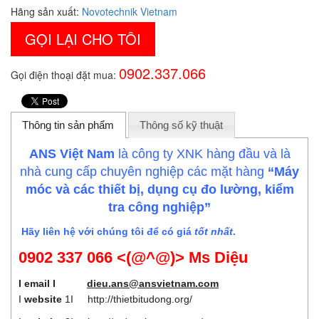
Hãng sản xuất:
Novotechnik Vietnam
GỌI LẠI CHO TÔI
0902.337.066
Gọi điện thoại đặt mua:
Thông tin sản phẩm
Thông số kỹ thuật
ANS Việt Nam
là công ty XNK hàng đầu và là
nhà cung cấp chuyên nghiệp các mặt hàng
“Máy
móc và các thiết bị, dụng cụ đo lường, kiểm
tra công nghiệp”
Hãy liên hệ với chúng tôi để có giá
tốt nhất
.
0902 337 066 <(@^@)> Ms Diệu
I email I
dieu.ans@ansvietnam.com
I
website
1I
http://thietbitudong.org/