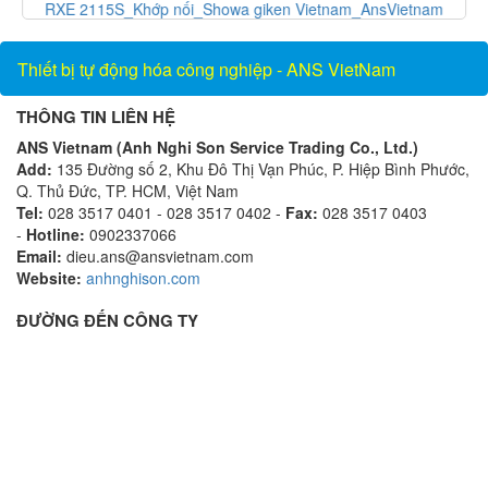
và
RXE 2115S_Khớp nối_Showa giken Vietnam_AnsVietnam
Thiết bị tự động hóa công nghiệp - ANS VietNam
THÔNG TIN LIÊN HỆ
ANS Vietnam (Anh Nghi Son Service Trading Co., Ltd.)
Add:
135 Đường số 2, Khu Đô Thị Vạn Phúc, P. Hiệp Bình Phước,
Q. Thủ Đức, TP. HCM, Việt Nam
Tel:
028 3517 0401 - 028 3517 0402 -
Fax:
028 3517 0403
-
Hotline:
0902337066
Email:
dieu.ans@ansvietnam.com
Website:
anhnghison.com
ĐƯỜNG ĐẾN CÔNG TY