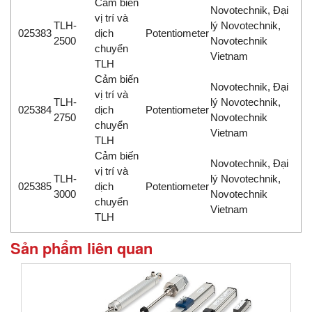
Cảm biến
Novotechnik, Đại
vị trí và
TLH-
lý Novotechnik,
025383
dịch
Potentiometer
2500
Novotechnik
chuyển
Vietnam
TLH
Cảm biến
Novotechnik, Đại
vị trí và
TLH-
lý Novotechnik,
025384
dịch
Potentiometer
2750
Novotechnik
chuyển
Vietnam
TLH
Cảm biến
Novotechnik, Đại
vị trí và
TLH-
lý Novotechnik,
025385
dịch
Potentiometer
3000
Novotechnik
chuyển
Vietnam
TLH
Sản phẩm liên quan