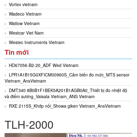
Vortex vietnam
Wadeco Vietnam
Watlow Vietnam
Westcar Viet Nam
Westec Instruments Vietnam
Tin mới
HD67056-B2-20_ADF Wed Vietnam
LPR1A1B15G0XFICM00960S_Cảm biến đo mức_MTS sensor
Vietnam_AnsVietnam
DMT340 8B0B1F1BEK5A201B1AGB0A0_Thiết bị đo nhiệt độ
và điểm sương_Vaisala Vietnam_ANS Vietnam
RXE 2115S_Khớp nối_Showa giken Vietnam_AnsVietnam
TLH-2000