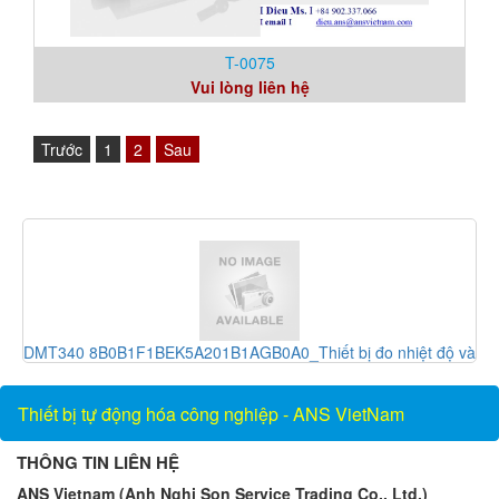
T-0075
Vui lòng liên hệ
Trước
1
2
Sau
độ và
RXE 2115S_Khớp nối_Showa giken Vietnam_AnsVietnam
Thiết bị tự động hóa công nghiệp - ANS VietNam
THÔNG TIN LIÊN HỆ
ANS Vietnam (Anh Nghi Son Service Trading Co., Ltd.)