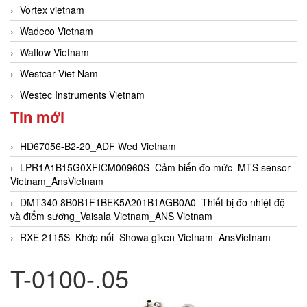
Vortex vietnam
Wadeco Vietnam
Watlow Vietnam
Westcar Viet Nam
Westec Instruments Vietnam
Tin mới
HD67056-B2-20_ADF Wed Vietnam
LPR1A1B15G0XFICM00960S_Cảm biến đo mức_MTS sensor
Vietnam_AnsVietnam
DMT340 8B0B1F1BEK5A201B1AGB0A0_Thiết bị đo nhiệt độ
và điểm sương_Vaisala Vietnam_ANS Vietnam
RXE 2115S_Khớp nối_Showa giken Vietnam_AnsVietnam
T-0100-.05