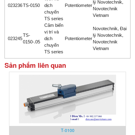
lý Novotechnik,
023236
TS-0150
dịch
Potentiometer
Novotechnik
chuyển
Vietnam
TS series
Cảm biến
Novotechnik, Đại
vị trí và
TS-
lý Novotechnik,
023245
dịch
Potentiometer
0150-.05
Novotechnik
chuyển
Vietnam
TS series
Sản phẩm liên quan
T-0100