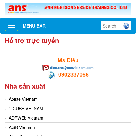
MENU BAR
Toggle
navigation
Hổ trợ trực tuyến
Ms Diệu
dieu.ans@ansvietnam.com
0902337066
Nhà sản xuất
Apiste Vietnam
1-CUBE VETNAM
ADFWEb Vietnam
AGR Vietnam