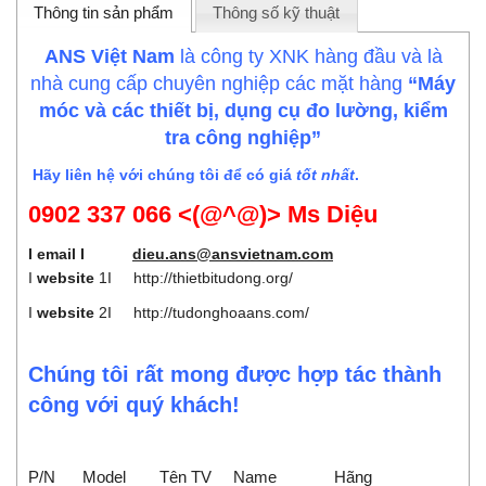
Thông tin sản phẩm
Thông số kỹ thuật
ANS Việt Nam
là công ty XNK hàng đầu và là
nhà cung cấp chuyên nghiệp các mặt hàng
“Máy
móc và các thiết bị, dụng cụ đo lường, kiểm
tra công nghiệp”
Hãy liên hệ với chúng tôi để có giá
tốt nhất
.
0902 337 066 <(@^@)> Ms Diệu
I email I
dieu.ans@ansvietnam.com
I
website
1I
http://thietbitudong.org/
I
website
2I
http://tudonghoaans.com/
Chúng tôi rất mong được hợp tác thành
công với quý khách!
P/N
Model
Tên TV
Name
Hãng