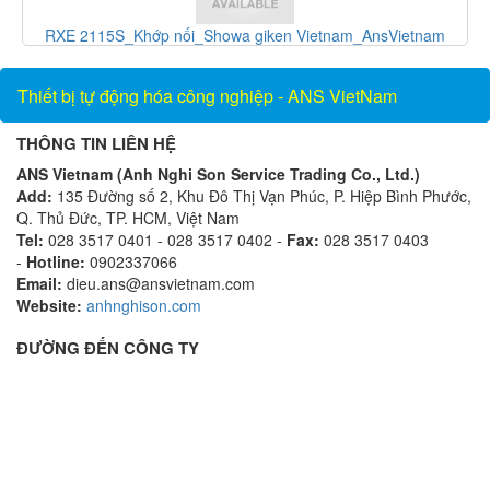
Vietnam
F-1100-10-E5-1221_Thiết bị đo lưu lượng_ONICON
Vietnam_AnsVietnam
Thiết bị tự động hóa công nghiệp - ANS VietNam
THÔNG TIN LIÊN HỆ
ANS Vietnam (Anh Nghi Son Service Trading Co., Ltd.)
Add:
135 Đường số 2, Khu Đô Thị Vạn Phúc, P. Hiệp Bình Phước,
Q. Thủ Đức, TP. HCM, Việt Nam
Tel:
028 3517 0401 - 028 3517 0402 -
Fax:
028 3517 0403
-
Hotline:
0902337066
Email:
dieu.ans@ansvietnam.com
Website:
anhnghison.com
ĐƯỜNG ĐẾN CÔNG TY