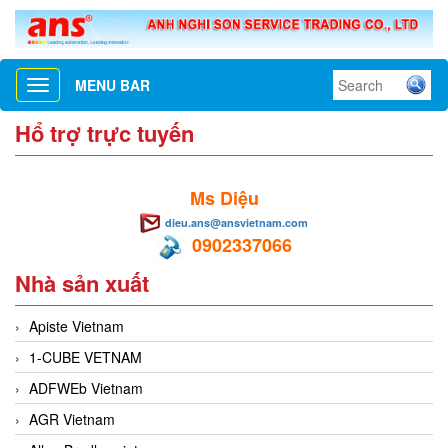
MENU BAR
Toggle
navigation
Hổ trợ trực tuyến
Ms Diệu
dieu.ans@ansvietnam.com
0902337066
Nhà sản xuất
Apiste Vietnam
1-CUBE VETNAM
ADFWEb Vietnam
AGR Vietnam