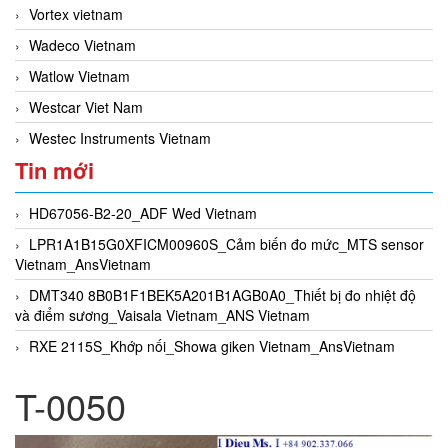
Vortex vietnam
Wadeco Vietnam
Watlow Vietnam
Westcar Viet Nam
Westec Instruments Vietnam
Tin mới
HD67056-B2-20_ADF Wed Vietnam
LPR1A1B15G0XFICM00960S_Cảm biến đo mức_MTS sensor
Vietnam_AnsVietnam
DMT340 8B0B1F1BEK5A201B1AGB0A0_Thiết bị đo nhiệt độ
và điểm sương_Vaisala Vietnam_ANS Vietnam
RXE 2115S_Khớp nối_Showa giken Vietnam_AnsVietnam
T-0050