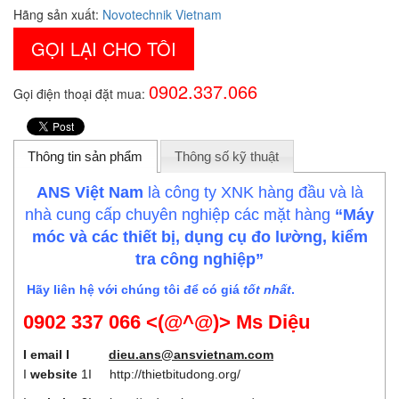
Hãng sản xuất:
Novotechnik Vietnam
GỌI LẠI CHO TÔI
0902.337.066
Gọi điện thoại đặt mua:
Thông tin sản phẩm
Thông số kỹ thuật
ANS Việt Nam
là công ty XNK hàng đầu và là
nhà cung cấp chuyên nghiệp các mặt hàng
“Máy
móc và các thiết bị, dụng cụ đo lường, kiểm
tra công nghiệp”
Hãy liên hệ với chúng tôi để có giá
tốt nhất
.
0902 337 066 <(@^@)> Ms Diệu
I email I
dieu.ans@ansvietnam.com
I
website
1I
http://thietbitudong.org/