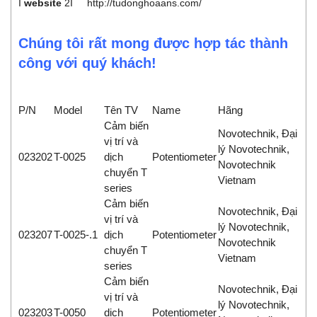
I
website
2I
http://tudonghoaans.com/
Chúng tôi rất mong được hợp tác thành
công với quý khách!
P/N
Model
Tên TV
Name
Hãng
Cảm biến
Novotechnik, Đại
vị trí và
lý Novotechnik,
023202
T-0025
dịch
Potentiometer
Novotechnik
chuyển T
Vietnam
series
Cảm biến
Novotechnik, Đại
vị trí và
lý Novotechnik,
023207
T-0025-.1
dịch
Potentiometer
Novotechnik
chuyển T
Vietnam
series
Cảm biến
Novotechnik, Đại
vị trí và
lý Novotechnik,
023203
T-0050
dịch
Potentiometer