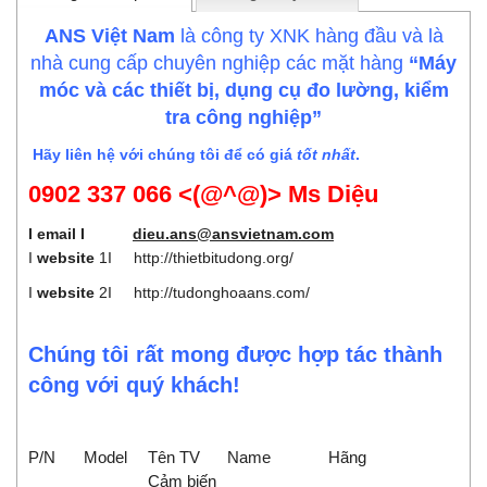
ANS Việt Nam
là công ty XNK hàng đầu và là
nhà cung cấp chuyên nghiệp các mặt hàng
“Máy
móc và các thiết bị, dụng cụ đo lường, kiểm
tra công nghiệp”
Hãy liên hệ với chúng tôi để có giá
tốt nhất
.
0902 337 066 <(@^@)> Ms Diệu
I email I
dieu.ans@ansvietnam.com
I
website
1I
http://thietbitudong.org/
I
website
2I
http://tudonghoaans.com/
Chúng tôi rất mong được hợp tác thành
công với quý khách!
P/N
Model
Tên TV
Name
Hãng
Cảm biến