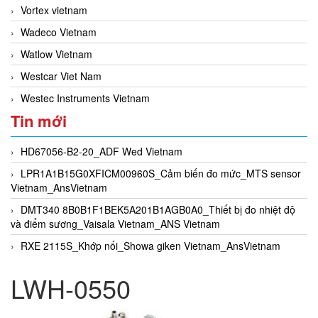
Vortex vietnam
Wadeco Vietnam
Watlow Vietnam
Westcar Viet Nam
Westec Instruments Vietnam
Tin mới
HD67056-B2-20_ADF Wed Vietnam
LPR1A1B15G0XFICM00960S_Cảm biến đo mức_MTS sensor
Vietnam_AnsVietnam
DMT340 8B0B1F1BEK5A201B1AGB0A0_Thiết bị đo nhiệt độ
và điểm sương_Vaisala Vietnam_ANS Vietnam
RXE 2115S_Khớp nối_Showa giken Vietnam_AnsVietnam
LWH-0550