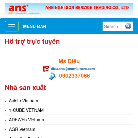
MENU BAR
Toggle
navigation
Hổ trợ trực tuyến
Ms Diệu
dieu.ans@ansvietnam.com
0902337066
Nhà sản xuất
Apiste Vietnam
1-CUBE VETNAM
ADFWEb Vietnam
AGR Vietnam