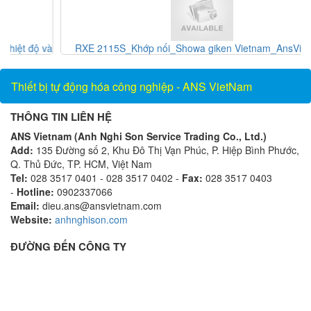
và
RXE 2115S_Khớp nối_Showa giken Vietnam_AnsVietnam
Thiết bị tự động hóa công nghiệp - ANS VietNam
THÔNG TIN LIÊN HỆ
ANS Vietnam (Anh Nghi Son Service Trading Co., Ltd.)
Add:
135 Đường số 2, Khu Đô Thị Vạn Phúc, P. Hiệp Bình Phước,
Q. Thủ Đức, TP. HCM, Việt Nam
Tel:
028 3517 0401 - 028 3517 0402 -
Fax:
028 3517 0403
-
Hotline:
0902337066
Email:
dieu.ans@ansvietnam.com
Website:
anhnghison.com
ĐƯỜNG ĐẾN CÔNG TY