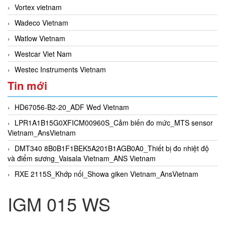
Vortex vietnam
Wadeco Vietnam
Watlow Vietnam
Westcar Viet Nam
Westec Instruments Vietnam
Tin mới
HD67056-B2-20_ADF Wed Vietnam
LPR1A1B15G0XFICM00960S_Cảm biến đo mức_MTS sensor
Vietnam_AnsVietnam
DMT340 8B0B1F1BEK5A201B1AGB0A0_Thiết bị đo nhiệt độ
và điểm sương_Vaisala Vietnam_ANS Vietnam
RXE 2115S_Khớp nối_Showa giken Vietnam_AnsVietnam
IGM 015 WS