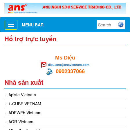
MENU BAR
Toggle
navigation
Hổ trợ trực tuyến
Ms Diệu
dieu.ans@ansvietnam.com
0902337066
Nhà sản xuất
Apiste Vietnam
1-CUBE VETNAM
ADFWEb Vietnam
AGR Vietnam