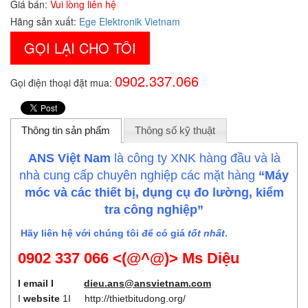
Giá bán:
Vui lòng liên hệ
Hãng sản xuất:
Ege Elektronik Vietnam
GỌI LẠI CHO TÔI
0902.337.066
Gọi điện thoại đặt mua:
Thông tin sản phẩm
Thông số kỹ thuật
ANS Việt Nam
là công ty XNK hàng đầu và là
nhà cung cấp chuyên nghiệp các mặt hàng
“Máy
móc và các thiết bị, dụng cụ đo lường, kiểm
tra công nghiệp”
Hãy liên hệ với chúng tôi để có giá
tốt nhất
.
0902 337 066 <(@^@)> Ms Diệu
I email I
dieu.ans@ansvietnam.com
I
website
1I
http://thietbitudong.org/