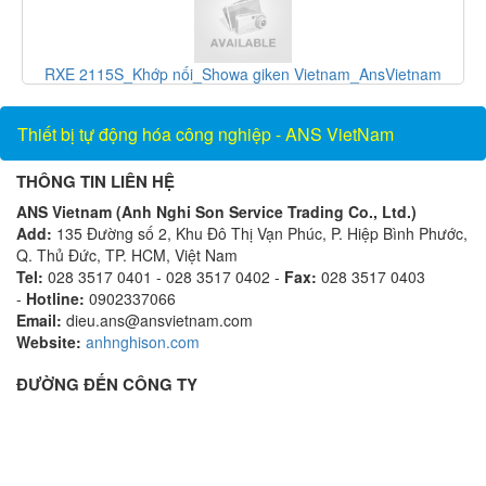
ietnam
F-1100-10-E5-1221_Thiết bị đo lưu lượng_ONICON
Vietnam_AnsVietnam
Thiết bị tự động hóa công nghiệp - ANS VietNam
THÔNG TIN LIÊN HỆ
ANS Vietnam (Anh Nghi Son Service Trading Co., Ltd.)
Add:
135 Đường số 2, Khu Đô Thị Vạn Phúc, P. Hiệp Bình Phước,
Q. Thủ Đức, TP. HCM, Việt Nam
Tel:
028 3517 0401 - 028 3517 0402 -
Fax:
028 3517 0403
-
Hotline:
0902337066
Email:
dieu.ans@ansvietnam.com
Website:
anhnghison.com
ĐƯỜNG ĐẾN CÔNG TY