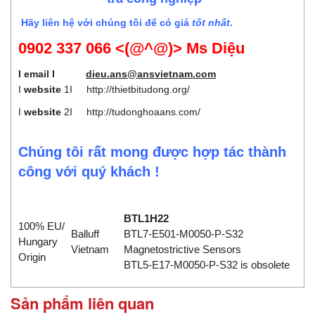
Hãy liên hệ với chúng tôi để có giá
tốt nhất
.
0902 337 066 <(@^@)> Ms Diệu
I email I
dieu.ans@ansvietnam.com
I
website
1I
http://thietbitudong.org/
I
website
2I
http://tudonghoaans.com/
Chúng tôi rất mong được hợp tác thành
công với quý khách !
BTL1H22
100% EU/
Balluff
BTL7-E501-M0050-P-S32
Hungary
Vietnam
Magnetostrictive Sensors
Origin
BTL5-E17-M0050-P-S32 is obsolete
Sản phẩm liên quan