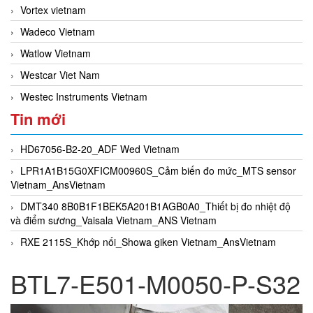
Vortex vietnam
Wadeco Vietnam
Watlow Vietnam
Westcar Viet Nam
Westec Instruments Vietnam
Tin mới
HD67056-B2-20_ADF Wed Vietnam
LPR1A1B15G0XFICM00960S_Cảm biến đo mức_MTS sensor
Vietnam_AnsVietnam
DMT340 8B0B1F1BEK5A201B1AGB0A0_Thiết bị đo nhiệt độ
và điểm sương_Vaisala Vietnam_ANS Vietnam
RXE 2115S_Khớp nối_Showa giken Vietnam_AnsVietnam
BTL7-E501-M0050-P-S32