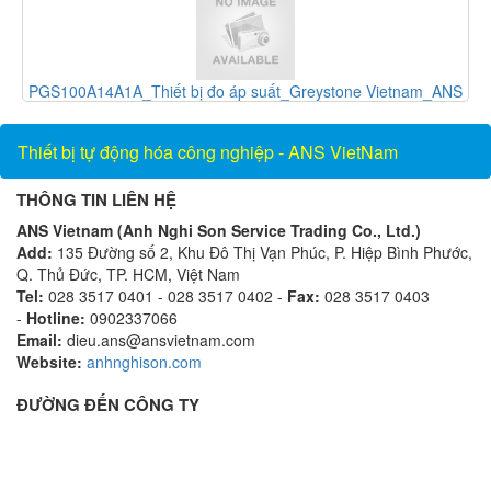
ANS
DSD240_đầu báo khói_Greystone Vietnam_ANS vietnam
Thiết bị tự động hóa công nghiệp - ANS VietNam
THÔNG TIN LIÊN HỆ
ANS Vietnam (Anh Nghi Son Service Trading Co., Ltd.)
Add:
135 Đường số 2, Khu Đô Thị Vạn Phúc, P. Hiệp Bình Phước,
Q. Thủ Đức, TP. HCM, Việt Nam
Tel:
028 3517 0401 - 028 3517 0402 -
Fax:
028 3517 0403
-
Hotline:
0902337066
Email:
dieu.ans@ansvietnam.com
Website:
anhnghison.com
ĐƯỜNG ĐẾN CÔNG TY