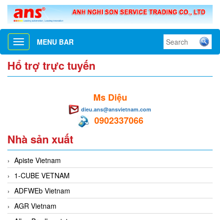
MENU BAR
Toggle
navigation
Hổ trợ trực tuyến
Ms Diệu
dieu.ans@ansvietnam.com
0902337066
Nhà sản xuất
Apiste Vietnam
1-CUBE VETNAM
ADFWEb Vietnam
AGR Vietnam