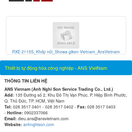
và
RXE 2115S_Khớp nối_Showa giken Vietnam_AnsVietnam
Thiết bị tự động hóa công nghiệp - ANS VietNam
THÔNG TIN LIÊN HỆ
ANS Vietnam (Anh Nghi Son Service Trading Co., Ltd.)
Add:
135 Đường số 2, Khu Đô Thị Vạn Phúc, P. Hiệp Bình Phước,
Q. Thủ Đức, TP. HCM, Việt Nam
Tel:
028 3517 0401 - 028 3517 0402 -
Fax:
028 3517 0403
-
Hotline:
0902337066
Email:
dieu.ans@ansvietnam.com
Website:
anhnghison.com