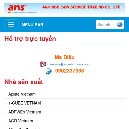
MENU BAR
Toggle
navigation
Hổ trợ trực tuyến
Ms Diệu
dieu.ans@ansvietnam.com
0902337066
Nhà sản xuất
Apiste Vietnam
1-CUBE VETNAM
ADFWEb Vietnam
AGR Vietnam