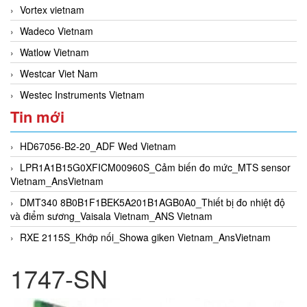
Vortex vietnam
Wadeco Vietnam
Watlow Vietnam
Westcar Viet Nam
Westec Instruments Vietnam
Tin mới
HD67056-B2-20_ADF Wed Vietnam
LPR1A1B15G0XFICM00960S_Cảm biến đo mức_MTS sensor
Vietnam_AnsVietnam
DMT340 8B0B1F1BEK5A201B1AGB0A0_Thiết bị đo nhiệt độ
và điểm sương_Vaisala Vietnam_ANS Vietnam
RXE 2115S_Khớp nối_Showa giken Vietnam_AnsVietnam
1747-SN