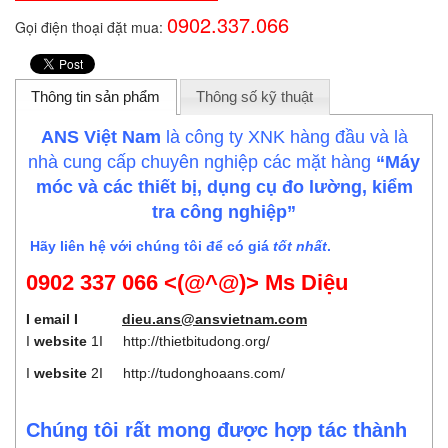
0902.337.066
Gọi điện thoại đặt mua:
Thông tin sản phẩm
Thông số kỹ thuật
ANS Việt Nam
là công ty XNK hàng đầu và là
nhà cung cấp chuyên nghiệp các mặt hàng
“Máy
móc và các thiết bị, dụng cụ đo lường, kiểm
tra công nghiệp”
Hãy liên hệ với chúng tôi để có giá
tốt nhất
.
0902 337 066 <(@^@)> Ms Diệu
I email I
dieu.ans@ansvietnam.com
I
website
1I
http://thietbitudong.org/
I
website
2I
http://tudonghoaans.com/
Chúng tôi rất mong được hợp tác thành