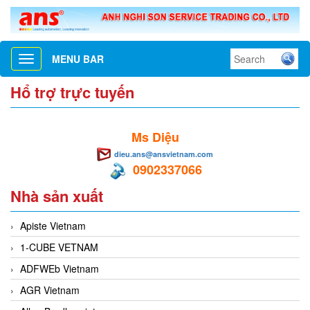
MENU BAR
Toggle
navigation
Hổ trợ trực tuyến
Ms Diệu
dieu.ans@ansvietnam.com
0902337066
Nhà sản xuất
Apiste Vietnam
1-CUBE VETNAM
ADFWEb Vietnam
AGR Vietnam