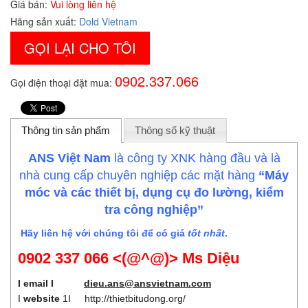
Giá bán:
Vui lòng liên hệ
Hãng sản xuất:
Dold Vietnam
GỌI LẠI CHO TÔI
0902.337.066
Gọi điện thoại đặt mua:
Thông tin sản phẩm
Thông số kỹ thuật
ANS Việt Nam
là công ty XNK hàng đầu và là
nhà cung cấp chuyên nghiệp các mặt hàng
“Máy
móc và các thiết bị, dụng cụ đo lường, kiểm
tra công nghiệp”
Hãy liên hệ với chúng tôi để có giá
tốt nhất
.
0902 337 066 <(@^@)> Ms Diệu
I email I
dieu.ans@ansvietnam.com
I
website
1I
http://thietbitudong.org/