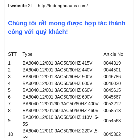
I
website
2I
http://tudonghoaans.com/
Chúng tôi rất mong được hợp tác thành
công với quý khách!
STT
Type
Article No
1
BA9040.12/001 3AC50/60HZ 415V
0044319
2
BA9040.12/001 3AC50/60HZ 440V
0044501
3
BA9040.12/001 3AC50/60HZ 500V
0046786
4
BA9040.12/001 3AC50/60HZ 600V
0046020
5
BA9040.12/001 3AC50/60HZ 660V
0049615
6
BA9040.12/001 3AC50/60HZ 690V
0045667
7
BA9040.12/001/60 3AC50/60HZ 400V
0053212
8
BA9040.12/001/60 3AC50/60HZ 460V
0058513
BA9040.12/010 3AC50/60HZ 110V ,5-
9
0054563
5S
BA9040.12/010 3AC50/60HZ 220V ,5-
10
0049362
5S