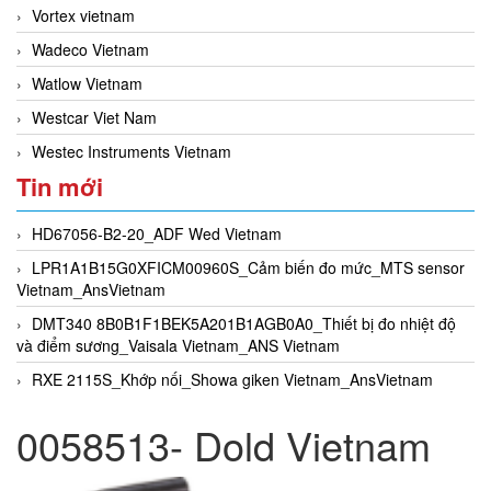
Vortex vietnam
Wadeco Vietnam
Watlow Vietnam
Westcar Viet Nam
Westec Instruments Vietnam
Tin mới
HD67056-B2-20_ADF Wed Vietnam
LPR1A1B15G0XFICM00960S_Cảm biến đo mức_MTS sensor
Vietnam_AnsVietnam
DMT340 8B0B1F1BEK5A201B1AGB0A0_Thiết bị đo nhiệt độ
và điểm sương_Vaisala Vietnam_ANS Vietnam
RXE 2115S_Khớp nối_Showa giken Vietnam_AnsVietnam
0058513- Dold Vietnam