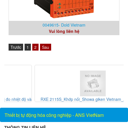
0049615- Dold Vietnam
Vui lòng liên hệ
Trước
1
2
Sau
và
RXE 2115S_Khớp nối_Showa giken Vietnam_AnsVietnam
Thiết bị tự động hóa công nghiệp - ANS VietNam
THÔNG TIN LIÊN HỆ