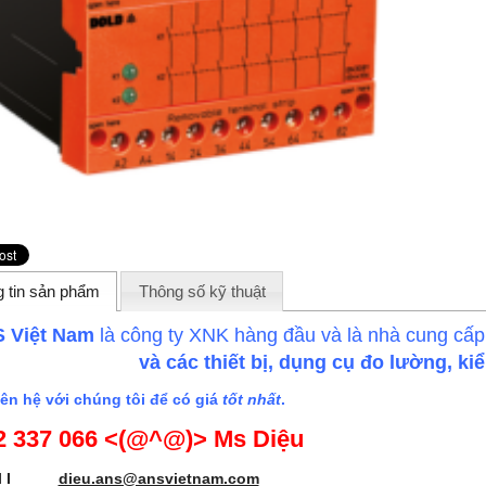
 tin sản phẩm
Thông số kỹ thuật
 Việt Nam
là công ty XNK hàng đầu và là nhà cung cấ
và các thiết bị, dụng cụ đo lường, k
ên hệ với chúng tôi để có giá
tốt nhất
.
2 337 066 <(@^@)> Ms Diệu
mail I
dieu.ans@ansvietnam.com