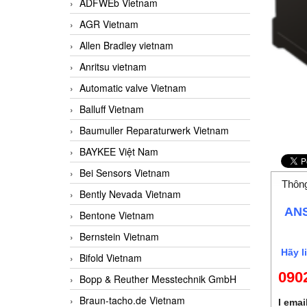
ADFWEb Vietnam
AGR Vietnam
Allen Bradley vietnam
Anritsu vietnam
Automatic valve Vietnam
Balluff Vietnam
Baumuller Reparaturwerk Vietnam
BAYKEE Việt Nam
Bei Sensors Vietnam
Thông
Bently Nevada Vietnam
ANS
Bentone Vietnam
Bernstein Vietnam
Hãy li
Bifold Vietnam
090
Bopp & Reuther Messtechnik GmbH
Braun-tacho.de Vietnam
I e