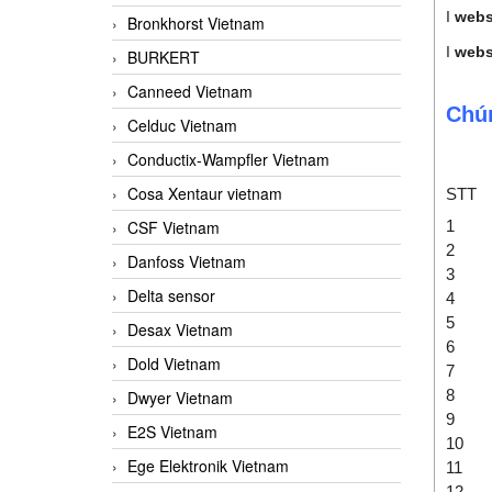
I
webs
Bronkhorst Vietnam
I
webs
BURKERT
Canneed Vietnam
Chún
Celduc Vietnam
Conductix-Wampfler Vietnam
Cosa Xentaur vietnam
STT
1
CSF Vietnam
2
Danfoss Vietnam
3
Delta sensor
4
5
Desax Vietnam
6
Dold Vietnam
7
8
Dwyer Vietnam
9
E2S Vietnam
10
Ege Elektronik Vietnam
11
12