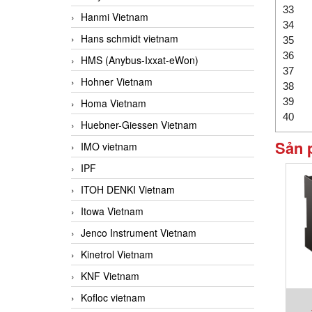
33
Hanmi Vietnam
34
Hans schmidt vietnam
35
36
HMS (Anybus-Ixxat-eWon)
37
Hohner Vietnam
38
39
Homa Vietnam
40
Huebner-Giessen Vietnam
Sản 
IMO vietnam
IPF
ITOH DENKI Vietnam
Itowa Vietnam
Jenco Instrument Vietnam
Kinetrol Vietnam
KNF Vietnam
Kofloc vietnam