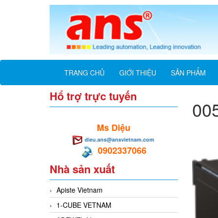
TRANG CHỦ
GIỚI THIỆU
SẢN PHẨM
Hổ trợ trực tuyến
00
Ms Diệu
dieu.ans@ansvietnam.com
0902337066
Nhà sản xuất
Apiste Vietnam
1-CUBE VETNAM