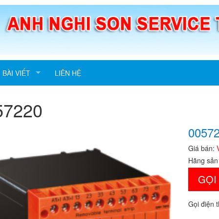
BÀI VIẾT
LIÊN HỆ
57220
0057
Giá bán:
Hãng sản
GỌI
Gọi điện 