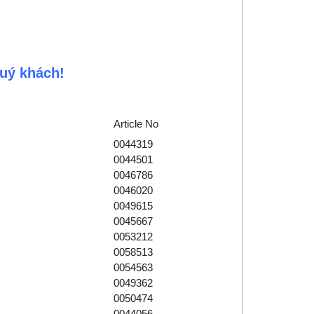
uý khách!
Article No
0044319
0044501
0046786
0046020
0049615
0045667
0053212
0058513
0054563
0049362
0050474
0044056