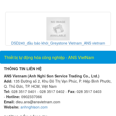
S
DSD240_đầu báo khói_Greystone Vietnam_ANS vietnam
Thiết bị tự động hóa công nghiệp - ANS VietNam
THÔNG TIN LIÊN HỆ
ANS Vietnam (Anh Nghi Son Service Trading Co., Ltd.)
Add:
135 Đường số 2, Khu Đô Thị Vạn Phúc, P. Hiệp Bình Phước,
Q. Thủ Đức, TP. HCM, Việt Nam
Tel:
028 3517 0401 - 028 3517 0402 -
Fax:
028 3517 0403
-
Hotline:
0902337066
Email:
dieu.ans@ansvietnam.com
Website:
anhnghison.com