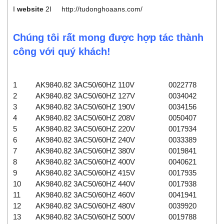
I
website
2I
http://tudonghoaans.com/
Chúng tôi rất mong được hợp tác thành
công với quý khách!
1
AK9840.82 3AC50/60HZ 110V
0022778
2
AK9840.82 3AC50/60HZ 127V
0034042
3
AK9840.82 3AC50/60HZ 190V
0034156
4
AK9840.82 3AC50/60HZ 208V
0050407
5
AK9840.82 3AC50/60HZ 220V
0017934
6
AK9840.82 3AC50/60HZ 240V
0033389
7
AK9840.82 3AC50/60HZ 380V
0019841
8
AK9840.82 3AC50/60HZ 400V
0040621
9
AK9840.82 3AC50/60HZ 415V
0017935
10
AK9840.82 3AC50/60HZ 440V
0017938
11
AK9840.82 3AC50/60HZ 460V
0041941
12
AK9840.82 3AC50/60HZ 480V
0039920
13
AK9840.82 3AC50/60HZ 500V
0019788