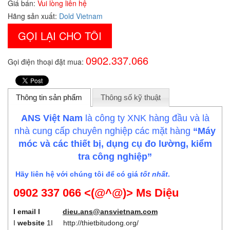
Giá bán:
Vui lòng liên hệ
Hãng sản xuất:
Dold Vietnam
GỌI LẠI CHO TÔI
0902.337.066
Gọi điện thoại đặt mua:
Thông tin sản phẩm
Thông số kỹ thuật
ANS Việt Nam
là công ty XNK hàng đầu và là
nhà cung cấp chuyên nghiệp các mặt hàng
“Máy
móc và các thiết bị, dụng cụ đo lường, kiểm
tra công nghiệp”
Hãy liên hệ với chúng tôi để có giá
tốt nhất
.
0902 337 066 <(@^@)> Ms Diệu
I email I
dieu.ans@ansvietnam.com
I
website
1I
http://thietbitudong.org/