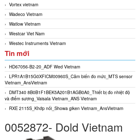
Vortex vietnam
Wadeco Vietnam
Watlow Vietnam
Westcar Viet Nam
Westec Instruments Vietnam
Tin mới
HD67056-B2-20_ADF Wed Vietnam
LPR1A1B15G0XFICM00960S_Cảm biến đo mức_MTS sensor
Vietnam_AnsVietnam
DMT340 8B0B1F1BEK5A201B1AGB0A0_Thiết bị đo nhiệt độ
và điểm sương_Vaisala Vietnam_ANS Vietnam
RXE 2115S_Khớp nối_Showa giken Vietnam_AnsVietnam
0052872- Dold Vietnam