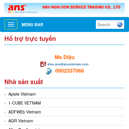
MENU BAR
Toggle
navigation
Hổ trợ trực tuyến
Ms Diệu
dieu.ans@ansvietnam.com
0902337066
Nhà sản xuất
Apiste Vietnam
1-CUBE VETNAM
ADFWEb Vietnam
AGR Vietnam