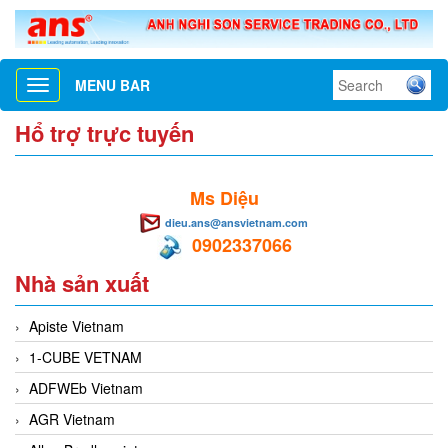
MENU BAR
Toggle
navigation
Hổ trợ trực tuyến
Ms Diệu
dieu.ans@ansvietnam.com
0902337066
Nhà sản xuất
Apiste Vietnam
1-CUBE VETNAM
ADFWEb Vietnam
AGR Vietnam