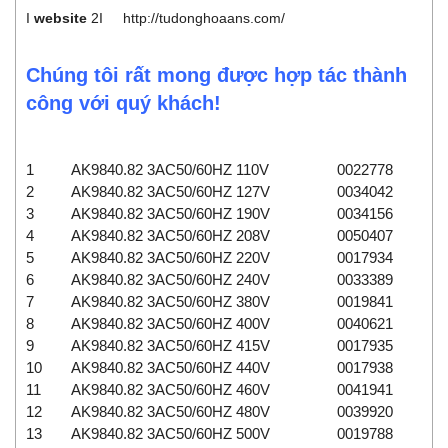
I
website
2I
http://tudonghoaans.com/
Chúng tôi rất mong được hợp tác thành
công với quý khách!
1
AK9840.82 3AC50/60HZ 110V
0022778
2
AK9840.82 3AC50/60HZ 127V
0034042
3
AK9840.82 3AC50/60HZ 190V
0034156
4
AK9840.82 3AC50/60HZ 208V
0050407
5
AK9840.82 3AC50/60HZ 220V
0017934
6
AK9840.82 3AC50/60HZ 240V
0033389
7
AK9840.82 3AC50/60HZ 380V
0019841
8
AK9840.82 3AC50/60HZ 400V
0040621
9
AK9840.82 3AC50/60HZ 415V
0017935
10
AK9840.82 3AC50/60HZ 440V
0017938
11
AK9840.82 3AC50/60HZ 460V
0041941
12
AK9840.82 3AC50/60HZ 480V
0039920
13
AK9840.82 3AC50/60HZ 500V
0019788