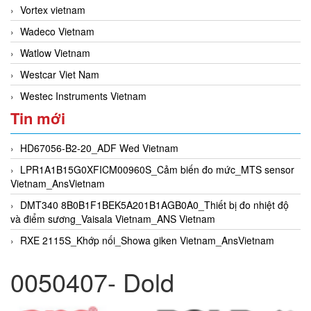
Vortex vietnam
Wadeco Vietnam
Watlow Vietnam
Westcar Viet Nam
Westec Instruments Vietnam
Tin mới
HD67056-B2-20_ADF Wed Vietnam
LPR1A1B15G0XFICM00960S_Cảm biến đo mức_MTS sensor
Vietnam_AnsVietnam
DMT340 8B0B1F1BEK5A201B1AGB0A0_Thiết bị đo nhiệt độ
và điểm sương_Vaisala Vietnam_ANS Vietnam
RXE 2115S_Khớp nối_Showa giken Vietnam_AnsVietnam
0050407- Dold