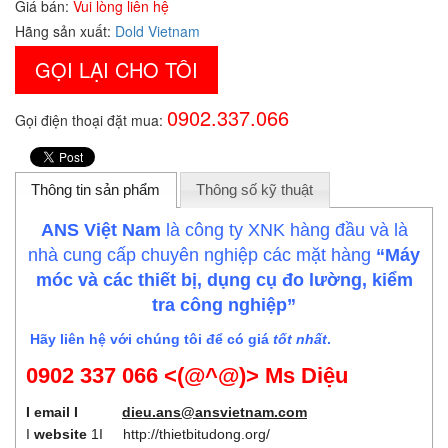
Giá bán:
Vui lòng liên hệ
Hãng sản xuất:
Dold Vietnam
GỌI LẠI CHO TÔI
0902.337.066
Gọi điện thoại đặt mua:
Thông tin sản phẩm
Thông số kỹ thuật
ANS Việt Nam
là công ty XNK hàng đầu và là
nhà cung cấp chuyên nghiệp các mặt hàng
“Máy
móc và các thiết bị, dụng cụ đo lường, kiểm
tra công nghiệp”
Hãy liên hệ với chúng tôi để có giá
tốt nhất
.
0902 337 066 <(@^@)> Ms Diệu
I email I
dieu.ans@ansvietnam.com
I
website
1I
http://thietbitudong.org/