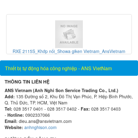
và
RXE 2115S_Khớp nối_Showa giken Vietnam_AnsVietnam
Thiết bị tự động hóa công nghiệp - ANS VietNam
THÔNG TIN LIÊN HỆ
ANS Vietnam (Anh Nghi Son Service Trading Co., Ltd.)
Add:
135 Đường số 2, Khu Đô Thị Vạn Phúc, P. Hiệp Bình Phước,
Q. Thủ Đức, TP. HCM, Việt Nam
Tel:
028 3517 0401 - 028 3517 0402 -
Fax:
028 3517 0403
-
Hotline:
0902337066
Email:
dieu.ans@ansvietnam.com
Website:
anhnghison.com