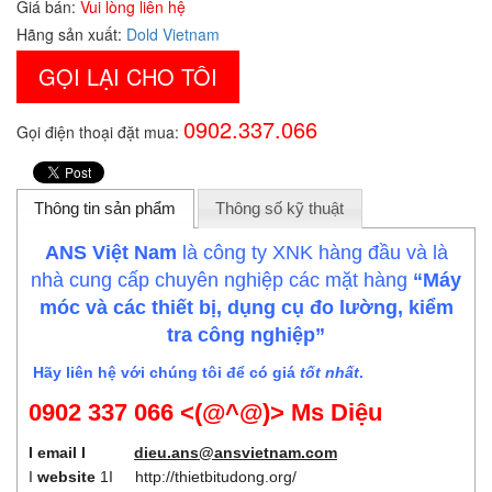
Giá bán:
Vui lòng liên hệ
Hãng sản xuất:
Dold Vietnam
GỌI LẠI CHO TÔI
0902.337.066
Gọi điện thoại đặt mua:
Thông tin sản phẩm
Thông số kỹ thuật
ANS Việt Nam
là công ty XNK hàng đầu và là
nhà cung cấp chuyên nghiệp các mặt hàng
“Máy
móc và các thiết bị, dụng cụ đo lường, kiểm
tra công nghiệp”
Hãy liên hệ với chúng tôi để có giá
tốt nhất
.
0902 337 066 <(@^@)> Ms Diệu
I email I
dieu.ans@ansvietnam.com
I
website
1I
http://thietbitudong.org/