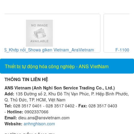
F-1100-10-E5-1221_Thiết bị đo lưu lượng_ONICON
Vietnam_AnsVietnam
Thiết bị tự động hóa công nghiệp - ANS VietNam
THÔNG TIN LIÊN HỆ
ANS Vietnam (Anh Nghi Son Service Trading Co., Ltd.)
Add:
135 Đường số 2, Khu Đô Thị Vạn Phúc, P. Hiệp Bình Phước,
Q. Thủ Đức, TP. HCM, Việt Nam
Tel:
028 3517 0401 - 028 3517 0402 -
Fax:
028 3517 0403
-
Hotline:
0902337066
Email:
dieu.ans@ansvietnam.com
Website:
anhnghison.com