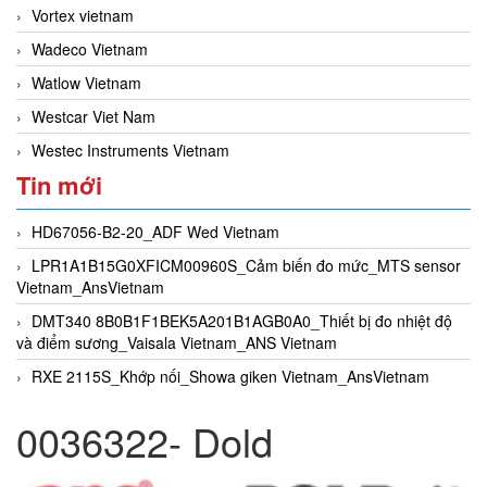
Vortex vietnam
Wadeco Vietnam
Watlow Vietnam
Westcar Viet Nam
Westec Instruments Vietnam
Tin mới
HD67056-B2-20_ADF Wed Vietnam
LPR1A1B15G0XFICM00960S_Cảm biến đo mức_MTS sensor
Vietnam_AnsVietnam
DMT340 8B0B1F1BEK5A201B1AGB0A0_Thiết bị đo nhiệt độ
và điểm sương_Vaisala Vietnam_ANS Vietnam
RXE 2115S_Khớp nối_Showa giken Vietnam_AnsVietnam
0036322- Dold