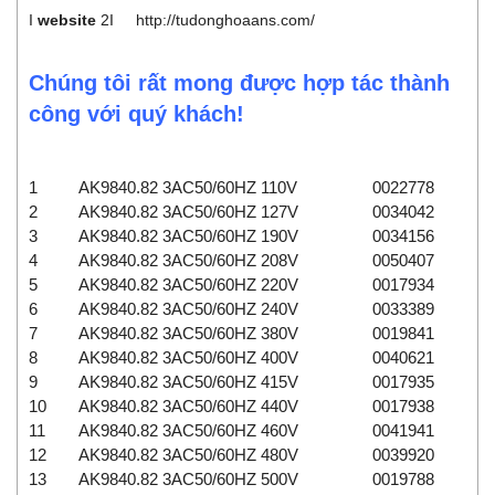
I
website
2I
http://tudonghoaans.com/
Chúng tôi rất mong được hợp tác thành
công với quý khách!
1
AK9840.82 3AC50/60HZ 110V
0022778
2
AK9840.82 3AC50/60HZ 127V
0034042
3
AK9840.82 3AC50/60HZ 190V
0034156
4
AK9840.82 3AC50/60HZ 208V
0050407
5
AK9840.82 3AC50/60HZ 220V
0017934
6
AK9840.82 3AC50/60HZ 240V
0033389
7
AK9840.82 3AC50/60HZ 380V
0019841
8
AK9840.82 3AC50/60HZ 400V
0040621
9
AK9840.82 3AC50/60HZ 415V
0017935
10
AK9840.82 3AC50/60HZ 440V
0017938
11
AK9840.82 3AC50/60HZ 460V
0041941
12
AK9840.82 3AC50/60HZ 480V
0039920
13
AK9840.82 3AC50/60HZ 500V
0019788