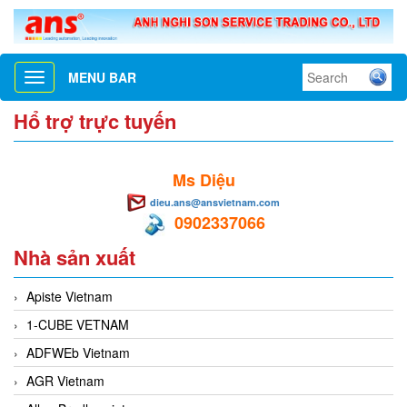
MENU BAR
Toggle
navigation
Hổ trợ trực tuyến
Ms Diệu
dieu.ans@ansvietnam.com
0902337066
Nhà sản xuất
Apiste Vietnam
1-CUBE VETNAM
ADFWEb Vietnam
AGR Vietnam