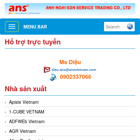
MENU BAR
Toggle
navigation
Hổ trợ trực tuyến
Ms Diệu
dieu.ans@ansvietnam.com
0902337066
Nhà sản xuất
Apiste Vietnam
1-CUBE VETNAM
ADFWEb Vietnam
AGR Vietnam