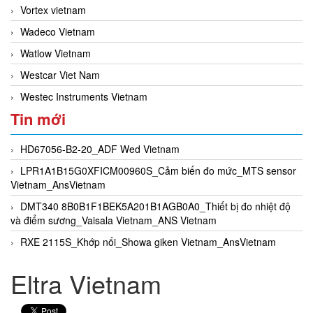
Vortex vietnam
Wadeco Vietnam
Watlow Vietnam
Westcar Viet Nam
Westec Instruments Vietnam
Tin mới
HD67056-B2-20_ADF Wed Vietnam
LPR1A1B15G0XFICM00960S_Cảm biến đo mức_MTS sensor
Vietnam_AnsVietnam
DMT340 8B0B1F1BEK5A201B1AGB0A0_Thiết bị đo nhiệt độ
và điểm sương_Vaisala Vietnam_ANS Vietnam
RXE 2115S_Khớp nối_Showa giken Vietnam_AnsVietnam
Eltra Vietnam